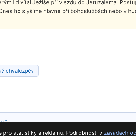
erým lid vítal Ježíše při vjezdu do Jeruzaléma. Post
 Dnes ho slyšíme hlavně při bohoslužbách nebo v hu
ký chvalozpěv
ajů
pro statistiky a reklamu. Podrobnosti v
zásadách oc
adek Szurman