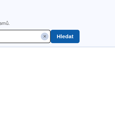
namů.
×
Hledat