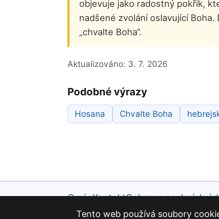
objevuje jako radostný pokřik, kt
nadšené zvolání oslavující Boha.
„chvalte Boha“.
Aktualizováno:
3. 7. 2026
Podobné výrazy
Hosana
Chvalte Boha
hebrejs
O nás
Kontakt
Ochrana osobních úd
Tento web používá soubory cookie 
Slovník křížovek · osobní projekt · R