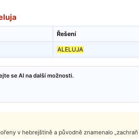
eluja
Řešení
ALELUJA
jte se AI na další možnosti.
ořeny v hebrejštině a původně znamenalo „zachraň n