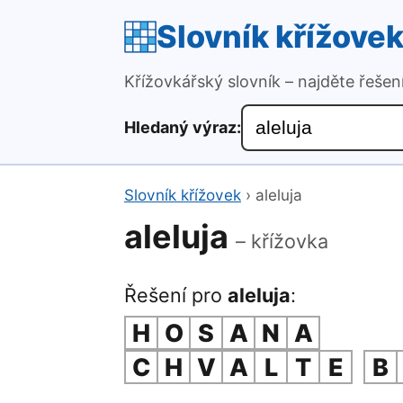
Slovník křížove
Křížovkářský slovník – najděte řeše
Hledaný výraz:
Slovník křížovek
›
aleluja
aleluja
– křížovka
Řešení pro
aleluja
:
H
O
S
A
N
A
C
H
V
A
L
T
E
B