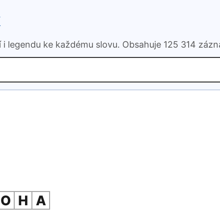
k
ní i legendu ke každému slovu. Obsahuje 125 314 záz
O
H
A