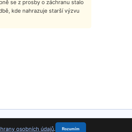
upně se z prosby o záchranu stalo
dbě, kde nahrazuje starší výzvu
hrany osobních údajů
.
Rozumím