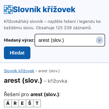
Slovník křížovek
Křížovkářský slovník – najděte řešení i legendu ke
každému slovu. Obsahuje 125 339 záznamů.
×
Hledaný výraz:
Hledat
Slovník křížovek
›
arest (slov.)
arest (slov.)
– křížovka
Řešení pro
arest (slov.)
:
Á
R
E
Š
T