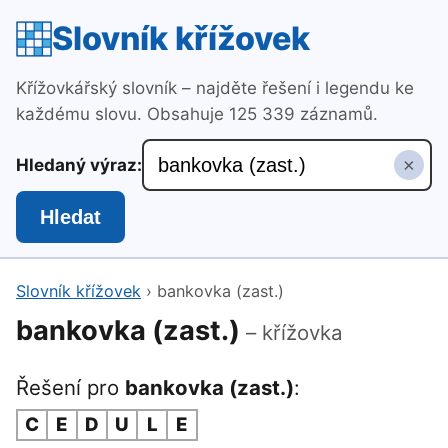
Slovník křížovek
Křížovkářský slovník – najděte řešení i legendu ke
každému slovu. Obsahuje 125 339 záznamů.
×
Hledaný výraz:
Hledat
Slovník křížovek
›
bankovka (zast.)
bankovka (zast.)
– křížovka
Řešení pro
bankovka (zast.)
:
C
E
D
U
L
E