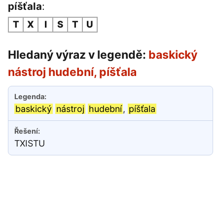
píšťala
:
T
X
I
S
T
U
Hledaný výraz v legendě:
baskický
nástroj hudební, píšťala
baskický
nástroj
hudební
,
píšťala
TXISTU