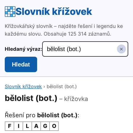
Slovník křížovek
Křížovkářský slovník – najděte řešení i legendu ke
každému slovu. Obsahuje 125 314 záznamů.
×
Hledaný výraz:
Hledat
Slovník křížovek
›
bělolist (bot.)
bělolist (bot.)
– křížovka
Řešení pro
bělolist (bot.)
:
F
I
L
A
G
O