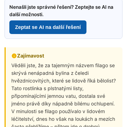
Nenašli jste správné řešení? Zeptejte se AI na
další možnosti.
Zeptat se AI na další řešení
Zajímavost
Věděli jste, že za tajemným názvem filago se
skrývá nenápadná bylina z čeledi
hvězdnicovitých, které se lidově říká bělolist?
Tato rostlinka s plstnatými listy,
připomínajícími jemnou vatu, dostala své
jméno právě díky nápadně bílému ochlupení.
V minulosti se filago používalo v lidovém
léčitelství, dnes ho však na loukách a mezích
často přehlížíme – přitom jde o drobný