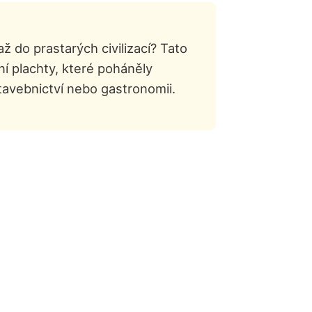
ž do prastarých civilizací? Tato
odní plachty, které poháněly
tavebnictví nebo gastronomii.