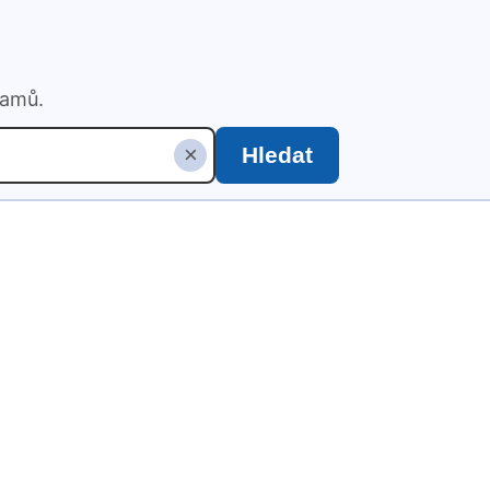
namů.
×
Hledat