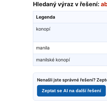
Hledaný výraz v řešení:
a
Legenda
konopí
manila
manilské konopí
Nenašli jste správné řešení? Zepte
Zeptat se AI na další řešení