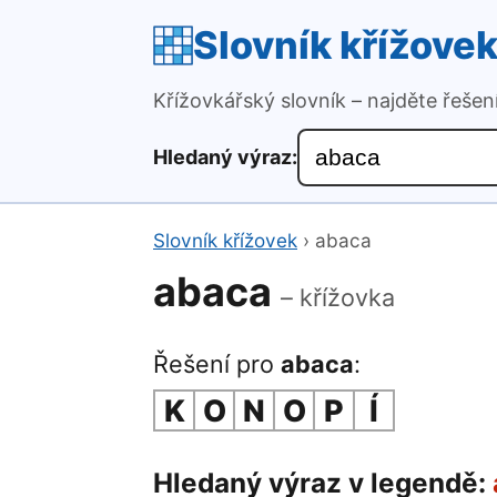
Slovník křížove
Křížovkářský slovník – najděte řeše
Hledaný výraz:
Slovník křížovek
›
abaca
abaca
– křížovka
Řešení pro
abaca
:
K
O
N
O
P
Í
Hledaný výraz v legendě: