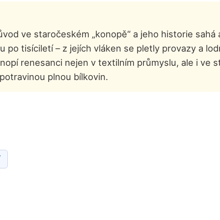
ůvod ve staročeském „konopě“ a jeho historie sahá a
u po tisíciletí – z jejích vláken se pletly provazy a l
opí renesanci nejen v textilním průmyslu, ale i ve s
otravinou plnou bílkovin.
í