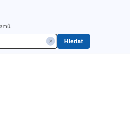
namů.
×
Hledat