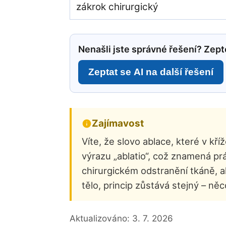
zákrok chirurgický
Nenašli jste správné řešení? Zepte
Zeptat se AI na další řešení
Zajímavost
Víte, že slovo ablace, které v 
výrazu „ablatio“, což znamená pr
chirurgickém odstranění tkáně, al
tělo, princip zůstává stejný – ně
Aktualizováno:
3. 7. 2026