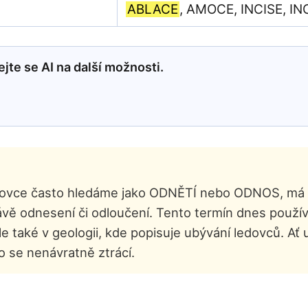
ABLACE
, AMOCE, INCISE, IN
jte se AI na další možnosti.
křížovce často hledáme jako ODNĚTÍ nebo ODNOS, má 
ávě odnesení či odloučení. Tento termín dnes použí
e také v geologii, kde popisuje ubývání ledovců. Ať 
co se nenávratně ztrácí.