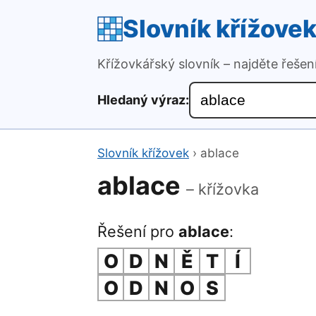
Slovník křížove
Křížovkářský slovník – najděte řeše
Hledaný výraz:
Slovník křížovek
›
ablace
ablace
– křížovka
Řešení pro
ablace
:
O
D
N
Ě
T
Í
O
D
N
O
S