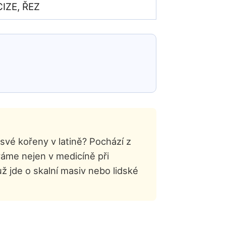
CIZE, ŘEZ
své kořeny v latině? Pochází z
váme nejen v medicíně při
už jde o skalní masiv nebo lidské