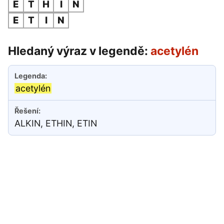
E
T
H
I
N
E
T
I
N
Hledaný výraz v legendě:
acetylén
acetylén
ALKIN, ETHIN, ETIN