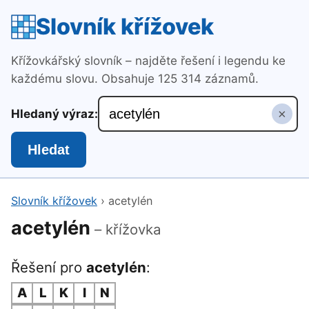
Slovník křížovek
Křížovkářský slovník – najděte řešení i legendu ke
každému slovu. Obsahuje 125 314 záznamů.
×
Hledaný výraz:
Hledat
Slovník křížovek
›
acetylén
acetylén
– křížovka
Řešení pro
acetylén
:
A
L
K
I
N