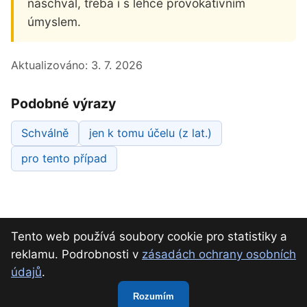
naschvál, třeba i s lehce provokativním
úmyslem.
Aktualizováno:
3. 7. 2026
Podobné výrazy
Schválně
jen k tomu účelu (z lat.)
pro tento případ
Tento web používá soubory cookie pro statistiky a
reklamu. Podrobnosti v
zásadách ochrany osobních
údajů
.
O nás
Kontakt
Ochrana osobních údajů
Rozumím
Slovník křížovek · osobní projekt · Radek Szurman