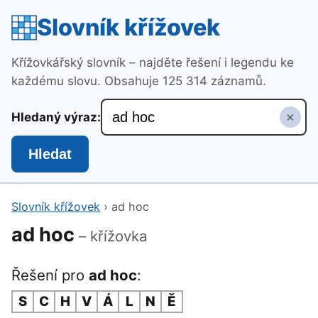
Slovník křížovek
Křížovkářský slovník – najděte řešení i legendu ke
každému slovu. Obsahuje 125 314 záznamů.
×
Hledaný výraz:
Hledat
Slovník křížovek
›
ad hoc
ad hoc
– křížovka
Řešení pro
ad hoc
:
S
C
H
V
Á
L
N
Ě