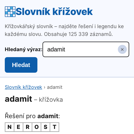
Slovník křížovek
Křížovkářský slovník – najděte řešení i legendu ke
každému slovu. Obsahuje 125 339 záznamů.
×
Hledaný výraz:
Hledat
Slovník křížovek
›
adamit
adamit
– křížovka
Řešení pro
adamit
:
N
E
R
O
S
T