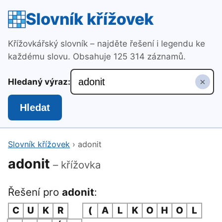
Slovník křížovek
Křížovkářský slovník – najděte řešení i legendu ke
každému slovu. Obsahuje 125 314 záznamů.
×
Hledaný výraz:
Hledat
Slovník křížovek
›
adonit
adonit
– křížovka
Řešení pro
adonit
:
C
U
K
R
(
A
L
K
O
H
O
L