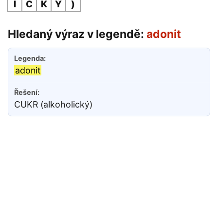
I
C
K
Ý
)
Hledaný výraz v legendě:
adonit
adonit
CUKR (alkoholický)