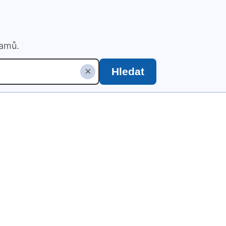
namů.
×
Hledat