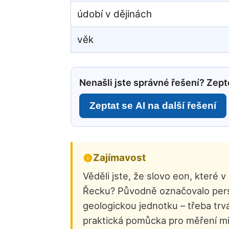
údobí v dějinách
věk
Nenašli jste správné řešení? Zepte
Zeptat se AI na další řešení
Zajímavost
Věděli jste, že slovo eon, které
Řecku? Původně označovalo pers
geologickou jednotku – třeba trvá
praktická pomůcka pro měření mil