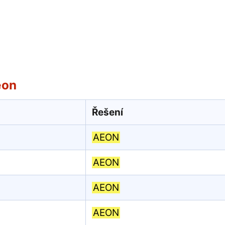
eon
Řešení
AEON
AEON
AEON
AEON