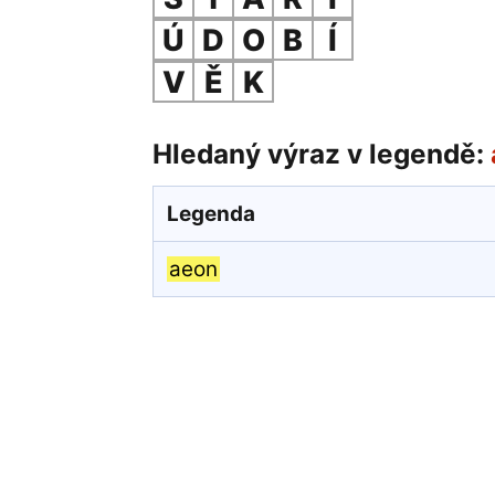
Ú
D
O
B
Í
V
Ě
K
Hledaný výraz v legendě:
Legenda
aeon