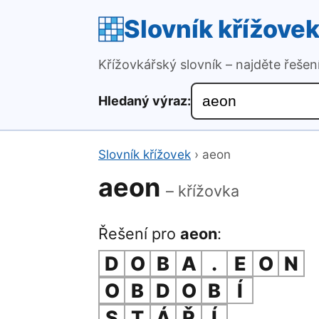
Slovník křížove
Křížovkářský slovník – najděte řeše
Hledaný výraz:
Slovník křížovek
›
aeon
aeon
– křížovka
Řešení pro
aeon
:
D
O
B
A
.
E
O
N
O
B
D
O
B
Í
S
T
Á
Ř
Í