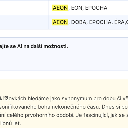
AEON
, EON, EPOCHA
AEON
, DOBA, EPOCHA, ÉRA,
jte se AI na další možnosti.
 v křížovkách hledáme jako synonymum pro dobu či v
onifikovaného boha nekonečného času. Dnes si pod
ní celého prvohorního období. Je fascinující, jak se
ionů let.