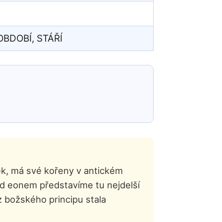
OBDOBÍ, STÁŘÍ
ěk, má své kořeny v antickém
 eonem představíme tu nejdelší
 z božského principu stala