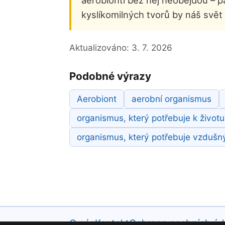
aerobionti bez něj neobejdou – pat
kyslíkomilných tvorů by náš svět 
Aktualizováno:
3. 7. 2026
Podobné výrazy
Aerobiont
aerobní organismus
organismus, který potřebuje k životu
organismus, který potřebuje vzdušný
O nás
Kontakt
Ochrana osobních úd