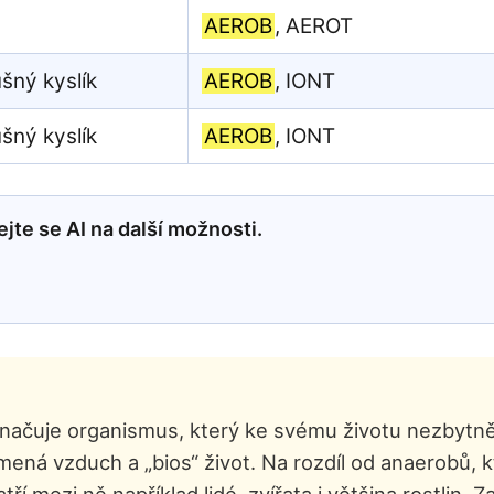
AEROB
, AEROT
šný kyslík
AEROB
, IONT
šný kyslík
AEROB
, IONT
jte se AI na další možnosti.
označuje organismus, který ke svému životu nezbytně
mená vzduch a „bios“ život. Na rozdíl od anaerobů, kt