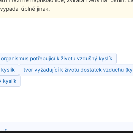
ří mezi ně například lidé, zvířata i většina rostlin. 
vypadal úplně jinak.
organismus potřebující k životu vzdušný kyslík
 kyslík
tvor vyžadující k životu dostatek vzduchu (ky
 kyslík
ajů