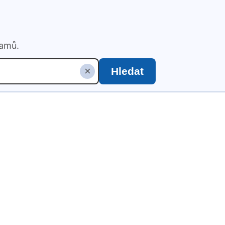
namů.
×
Hledat