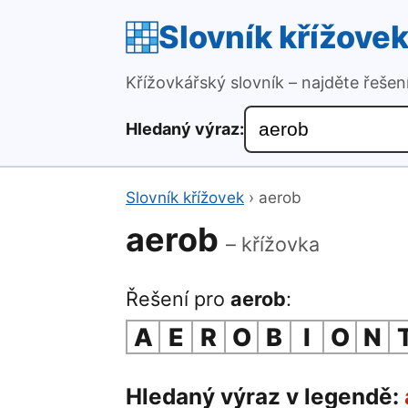
Slovník křížove
Křížovkářský slovník – najděte řeše
Hledaný výraz:
Slovník křížovek
›
aerob
aerob
– křížovka
Řešení pro
aerob
:
A
E
R
O
B
I
O
N
Hledaný výraz v legendě: