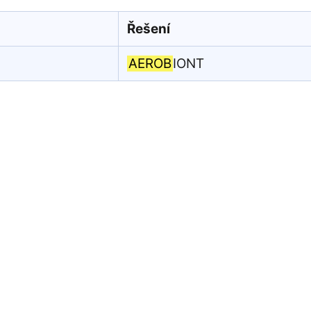
Řešení
AEROB
IONT