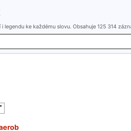
k
ní i legendu ke každému slovu. Obsahuje 125 314 záz
T
aerob