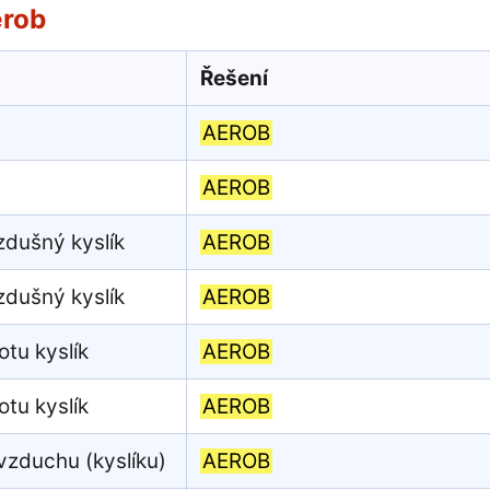
erob
Řešení
AEROB
AEROB
zdušný kyslík
AEROB
zdušný kyslík
AEROB
otu kyslík
AEROB
otu kyslík
AEROB
 vzduchu (kyslíku)
AEROB