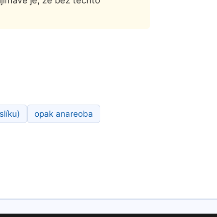
Zajímavé je, že bez těchto
slíku)
opak anareoba