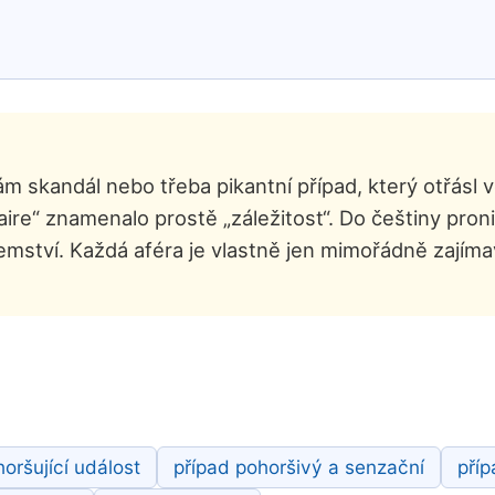
ám skandál nebo třeba pikantní případ, který otřásl
ire“ znamenalo prostě „záležitost“. Do češtiny proni
mství. Každá aféra je vlastně jen mimořádně zajímav
oršující událost
případ pohoršivý a senzační
pří