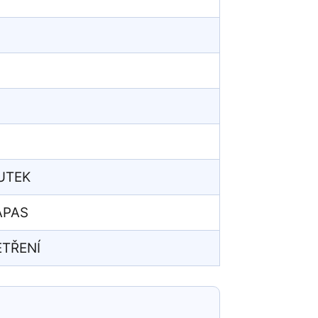
KUTEK
APAS
ETŘENÍ