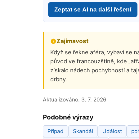
Zeptat se AI na další řešení
Zajímavost
Když se řekne aféra, vybaví se n
původ ve francouzštině, kde „affa
získalo nádech pochybností a taje
drbny.
Aktualizováno:
3. 7. 2026
Podobné výrazy
Případ
Skandál
Událost
poh