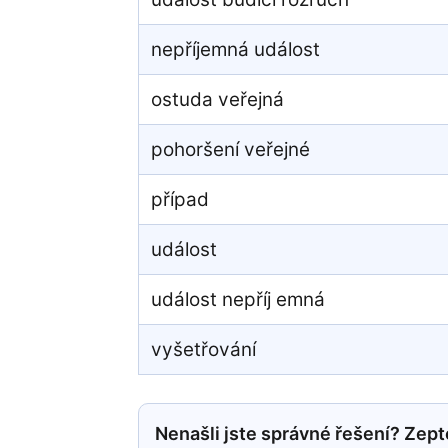
nepříjemná událost
ostuda veřejná
pohoršení veřejné
případ
událost
událost nepříj emná
vyšetřování
Nenašli jste správné řešení? Zepte