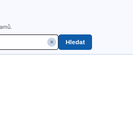
namů.
×
Hledat