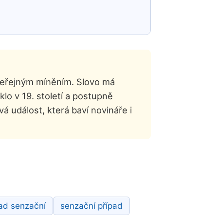
 veřejným míněním. Slovo má
klo v 19. století a postupně
á událost, která baví novináře i
pad senzační
senzační případ