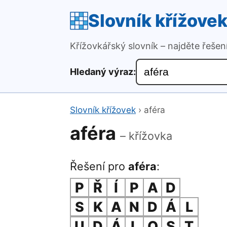
Slovník křížove
Křížovkářský slovník – najděte řeše
Hledaný výraz:
Slovník křížovek
›
aféra
aféra
– křížovka
Řešení pro
aféra
:
P
Ř
Í
P
A
D
S
K
A
N
D
Á
L
U
D
Á
L
O
S
T