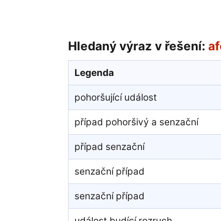
Hledaný výraz v řešení:
af
Legenda
pohoršující událost
případ pohoršivý a senzační
případ senzační
senzační případ
senzační případ
událost budící rozruch