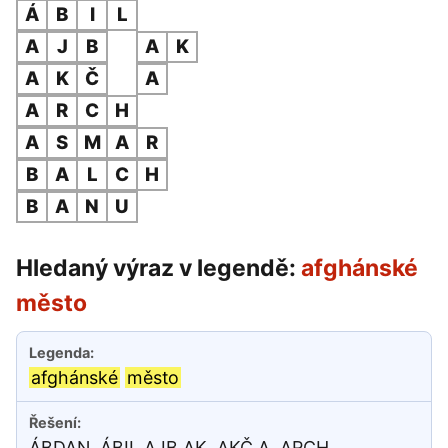
Á
B
I
L
A
J
B
A
K
A
K
Č
A
A
R
C
H
A
S
M
A
R
B
A
L
C
H
B
A
N
U
Hledaný výraz v legendě:
afghánské
město
afghánské
město
ÁBDAN, ÁBIL,AJB AK, AKČ A, ARCH,