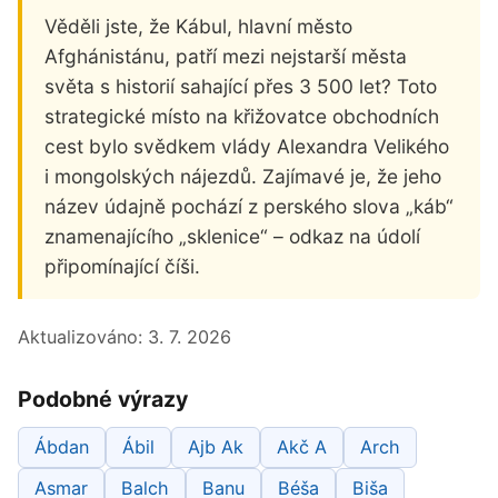
Věděli jste, že Kábul, hlavní město
Afghánistánu, patří mezi nejstarší města
světa s historií sahající přes 3 500 let? Toto
strategické místo na křižovatce obchodních
cest bylo svědkem vlády Alexandra Velikého
i mongolských nájezdů. Zajímavé je, že jeho
název údajně pochází z perského slova „káb“
znamenajícího „sklenice“ – odkaz na údolí
připomínající číši.
Aktualizováno:
3. 7. 2026
Podobné výrazy
Ábdan
Ábil
Ajb Ak
Akč A
Arch
Asmar
Balch
Banu
Béša
Biša