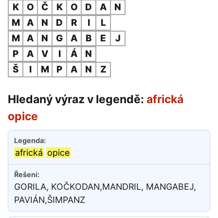
K
O
Č
K
O
D
A
N
M
A
N
D
R
I
L
M
A
N
G
A
B
E
J
P
A
V
I
Á
N
Š
I
M
P
A
N
Z
Hledaný výraz v legendě:
africká
opice
africká
opice
GORILA, KOČKODAN,MANDRIL, MANGABEJ,
PAVIÁN,ŠIMPANZ