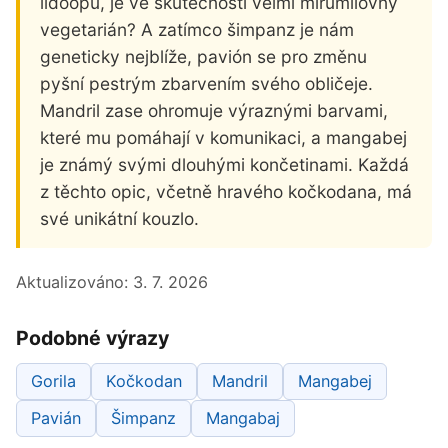
lidoopů, je ve skutečnosti velmi mírumilovný
vegetarián? A zatímco šimpanz je nám
geneticky nejblíže, pavión se pro změnu
pyšní pestrým zbarvením svého obličeje.
Mandril zase ohromuje výraznými barvami,
které mu pomáhají v komunikaci, a mangabej
je známý svými dlouhými končetinami. Každá
z těchto opic, včetně hravého kočkodana, má
své unikátní kouzlo.
Aktualizováno:
3. 7. 2026
Podobné výrazy
Gorila
Kočkodan
Mandril
Mangabej
Pavián
Šimpanz
Mangabaj