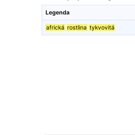
Legenda
africká
rostlina
tykvovitá