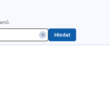
namů.
×
Hledat