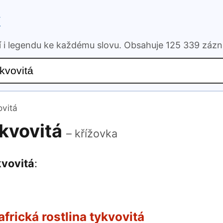
k
ní i legendu ke každému slovu. Obsahuje 125 339 záz
ovitá
ykvovitá
– křížovka
kvovitá
:
africká rostlina tykvovitá