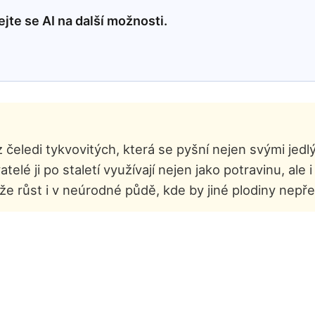
jte se AI na další možnosti.
a z čeledi tykvovitých, která se pyšní nejen svými je
elé ji po staletí využívají nejen jako potravinu, ale i
áže růst i v neúrodné půdě, kde by jiné plodiny nepřež