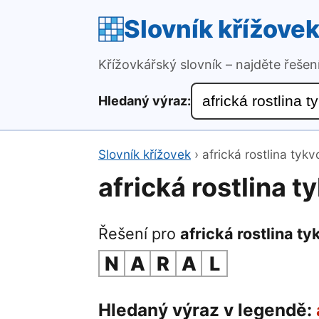
Slovník křížove
Křížovkářský slovník – najděte řeše
Hledaný výraz:
Slovník křížovek
›
africká rostlina tykv
africká rostlina t
Řešení pro
africká rostlina ty
N
A
R
A
L
Hledaný výraz v legendě: