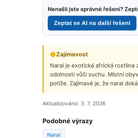
Nenašli jste správné řešení? Zepte
Zeptat se AI na další řešení
Zajímavost
Naral je exotická africká rostlin
odolností vůči suchu. Místní obyvat
potíže. Zajímavé je, že naral dok
Aktualizováno:
3. 7. 2026
Podobné výrazy
Naral