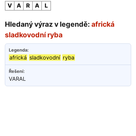
V
A
R
A
L
Hledaný výraz v legendě:
africká
sladkovodní ryba
africká
sladkovodní
ryba
VARAL