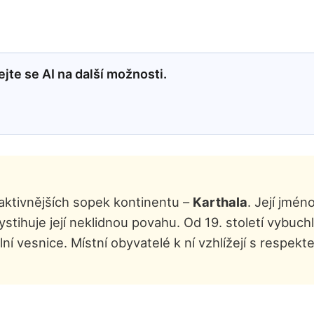
jte se AI na další možnosti.
ejaktivnějších sopek kontinentu –
Karthala
. Její jmé
stihuje její neklidnou povahu. Od 19. století vybuch
ní vesnice. Místní obyvatelé k ní vzhlížejí s respek