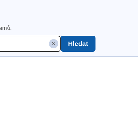
namů.
×
Hledat