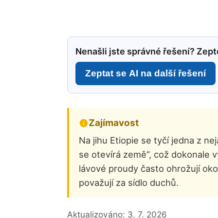
Nenašli jste správné řešení? Zepte
Zeptat se AI na další řešení
Zajímavost
Na jihu Etiopie se tyčí jedna z n
se otevírá země“, což dokonale vy
lávové proudy často ohrožují okol
považují za sídlo duchů.
Aktualizováno:
3. 7. 2026