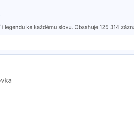
k
ní i legendu ke každému slovu. Obsahuje 125 314 záz
ovka