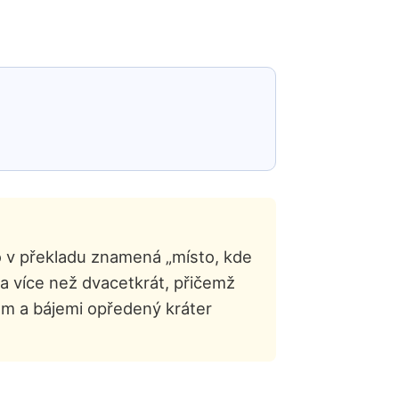
no v překladu znamená „místo, kde
la více než dvacetkrát, přičemž
tem a bájemi opředený kráter