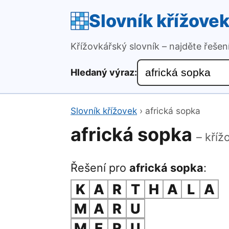
Slovník křížove
Křížovkářský slovník – najděte řeše
Hledaný výraz:
Slovník křížovek
›
africká sopka
africká sopka
– kříž
Řešení pro
africká sopka
:
K
A
R
T
H
A
L
A
M
A
R
U
M
E
R
U