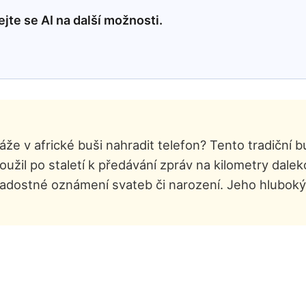
jte se AI na další možnosti.
áže v africké buši nahradit telefon? Tento tradiční
loužil po staletí k předávání zpráv na kilometry dal
 radostné oznámení svateb či narození. Jeho hluboký