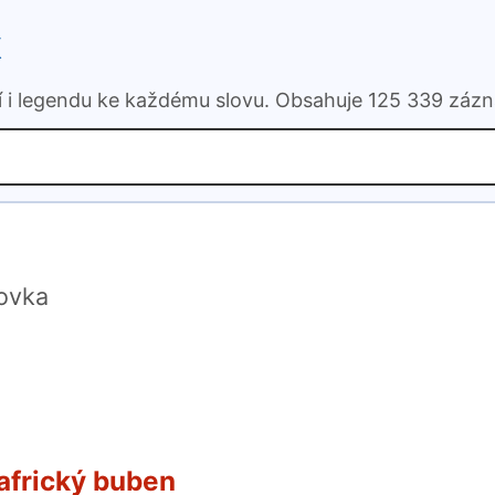
k
ní i legendu ke každému slovu. Obsahuje 125 339 záz
žovka
africký buben