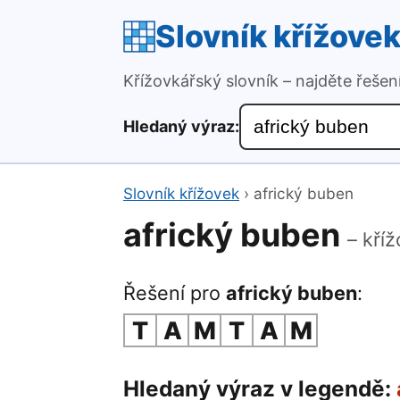
Slovník křížove
Křížovkářský slovník – najděte řeše
Hledaný výraz:
Slovník křížovek
›
africký buben
africký buben
– kří
Řešení pro
africký buben
:
T
A
M
T
A
M
Hledaný výraz v legendě: