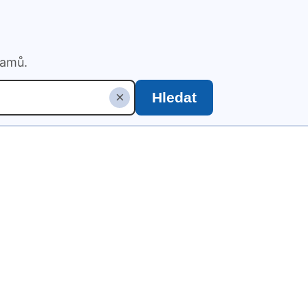
namů.
×
Hledat