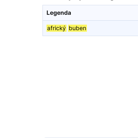
Legenda
africký
buben