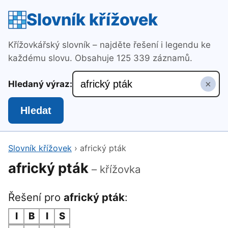
Slovník křížovek
Křížovkářský slovník – najděte řešení i legendu ke
každému slovu. Obsahuje 125 339 záznamů.
×
Hledaný výraz:
Hledat
Slovník křížovek
›
africký pták
africký pták
– křížovka
Řešení pro
africký pták
:
I
B
I
S