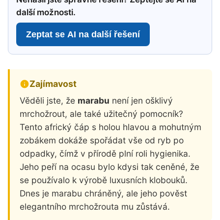
další možnosti.
Zeptat se AI na další řešení
Zajímavost
Věděli jste, že
marabu
není jen ošklivý
mrchožrout, ale také užitečný pomocník?
Tento africký čáp s holou hlavou a mohutným
zobákem dokáže spořádat vše od ryb po
odpadky, čímž v přírodě plní roli hygienika.
Jeho peří na ocasu bylo kdysi tak ceněné, že
se používalo k výrobě luxusních klobouků.
Dnes je marabu chráněný, ale jeho pověst
elegantního mrchožrouta mu zůstává.