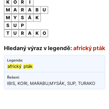
K
O
R
I
M
A
R
A
B
U
M
Y
S
Á
K
S
U
P
T
U
R
A
K
O
Hledaný výraz v legendě:
africký pták
africký
pták
IBIS, KORI, MARABU,MYSÁK, SUP, TURAKO