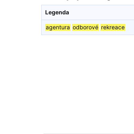
Legenda
agentura
odborové
rekreace