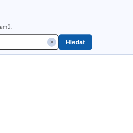
namů.
×
Hledat