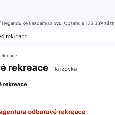
k
ní i legendu ke každému slovu. Obsahuje 125 339 záz
rekreace
vé rekreace
– křížovka
é rekreace
:
agentura odborové rekreace