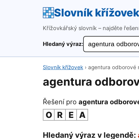
Slovník křížove
Křížovkářský slovník – najděte řeše
Hledaný výraz:
Slovník křížovek
›
agentura odborové 
agentura odboro
Řešení pro
agentura odborov
O
R
E
A
Hledaný výraz v legendě: