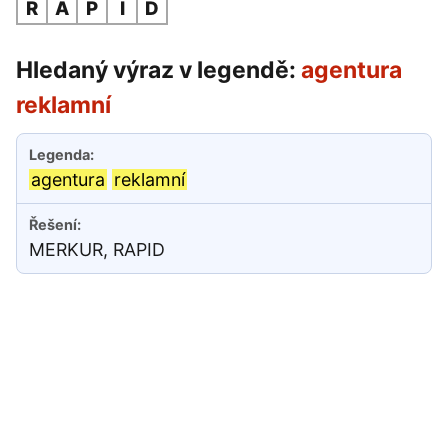
R
A
P
I
D
Hledaný výraz v legendě:
agentura
reklamní
agentura
reklamní
MERKUR, RAPID