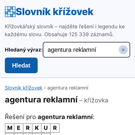
Slovník křížovek
Křížovkářský slovník – najděte řešení i legendu ke
každému slovu. Obsahuje 125 339 záznamů.
×
Hledaný výraz:
Hledat
Slovník křížovek
›
agentura reklamní
agentura reklamní
– křížovka
Řešení pro
agentura reklamní
:
M
E
R
K
U
R