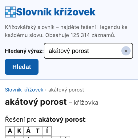
Slovník křížovek
Křížovkářský slovník – najděte řešení i legendu ke
každému slovu. Obsahuje 125 314 záznamů.
×
Hledaný výraz:
Hledat
Slovník křížovek
›
akátový porost
akátový porost
– křížovka
Řešení pro
akátový porost
:
A
K
Á
T
Í