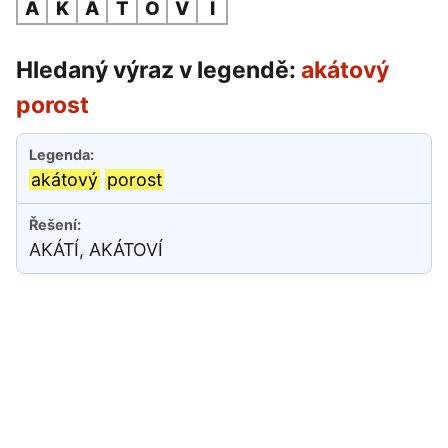
A
K
Á
T
O
V
Í
Hledaný výraz v legendě:
akátový
porost
akátový
porost
AKÁTÍ, AKÁTOVÍ