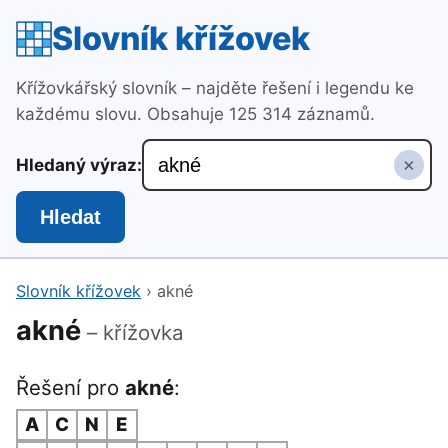
Slovník křížovek
Křížovkářský slovník – najděte řešení i legendu ke
každému slovu. Obsahuje 125 314 záznamů.
×
Hledaný výraz:
Hledat
Slovník křížovek
›
akné
akné
– křížovka
Řešení pro
akné
:
A
C
N
E