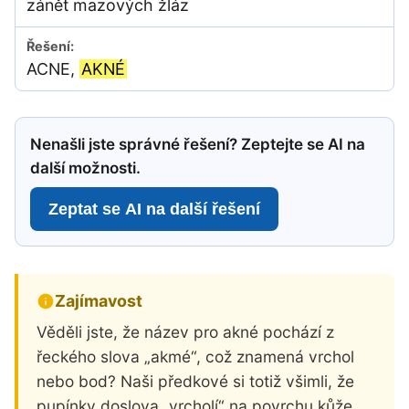
zánět mazových žláz
ACNE,
AKNÉ
Nenašli jste správné řešení? Zeptejte se AI na
další možnosti.
Zeptat se AI na další řešení
Zajímavost
Věděli jste, že název pro akné pochází z
řeckého slova „akmé“, což znamená vrchol
nebo bod? Naši předkové si totiž všimli, že
pupínky doslova „vrcholí“ na povrchu kůže.