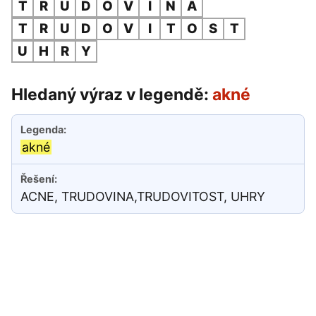
T
R
U
D
O
V
I
N
A
T
R
U
D
O
V
I
T
O
S
T
U
H
R
Y
Hledaný výraz v legendě:
akné
akné
ACNE, TRUDOVINA,TRUDOVITOST, UHRY