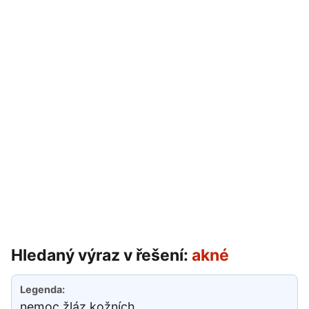
Hledaný výraz v řešení:
akné
nemoc žláz kožních