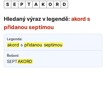
S
E
P
T
A
K
O
R
D
Hledaný výraz v legendě:
akord s
přidanou septimou
akord
s
přidanou
septimou
SEPT
AKORD