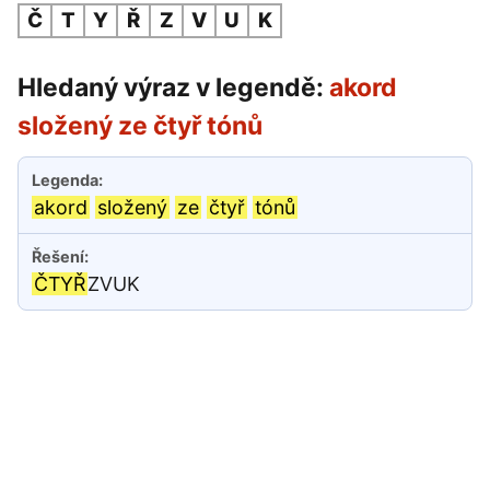
Č
T
Y
Ř
Z
V
U
K
Hledaný výraz v legendě:
akord
složený ze čtyř tónů
akord
složený
ze
čtyř
tónů
ČTYŘ
ZVUK