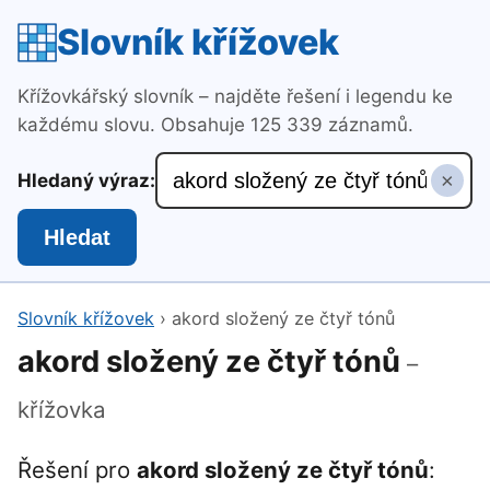
Slovník křížovek
Křížovkářský slovník – najděte řešení i legendu ke
každému slovu. Obsahuje 125 339 záznamů.
×
Hledaný výraz:
Hledat
Slovník křížovek
›
akord složený ze čtyř tónů
akord složený ze čtyř tónů
–
křížovka
Řešení pro
akord složený ze čtyř tónů
: