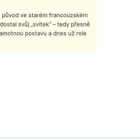
má původ ve starém francouzském
dostal svůj „svitek“ – tedy přesně
a samotnou postavu a dnes už role