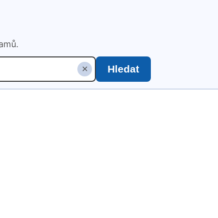
namů.
×
Hledat