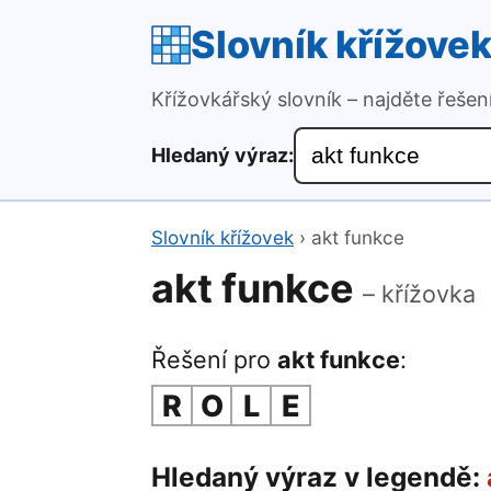
Slovník křížove
Křížovkářský slovník – najděte řeše
Hledaný výraz:
Slovník křížovek
›
akt funkce
akt funkce
– křížovka
Řešení pro
akt funkce
:
R
O
L
E
Hledaný výraz v legendě: