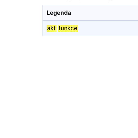
Legenda
akt
funkce