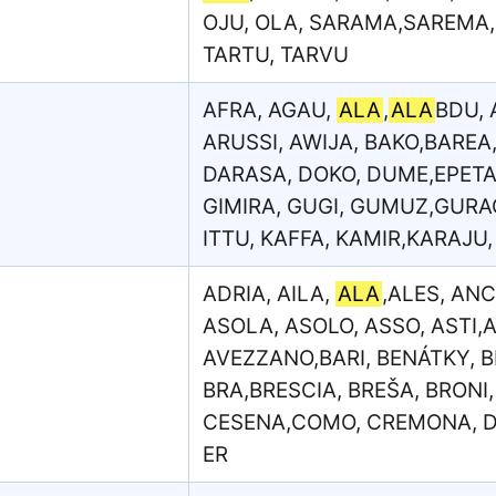
OJU, OLA, SARAMA,SAREMA, S
TARTU, TARVU
AFRA, AGAU,
ALA
,
ALA
BDU,
ARUSSI, AWIJA, BAKO,BAREA
DARASA, DOKO, DUME,EPETA
GIMIRA, GUGI, GUMUZ,GURAG
ITTU, KAFFA, KAMIR,KARAJU
ADRIA, AILA,
ALA
,ALES, AN
ASOLA, ASOLO, ASSO, ASTI,AT
AVEZZANO,BARI, BENÁTKY,
BRA,BRESCIA, BREŠA, BRONI
CESENA,COMO, CREMONA, DAR
ER