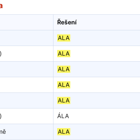
a
Řešení
ALA
)
ALA
ALA
ALA
ALA
)
ÁLA
omě
ALA