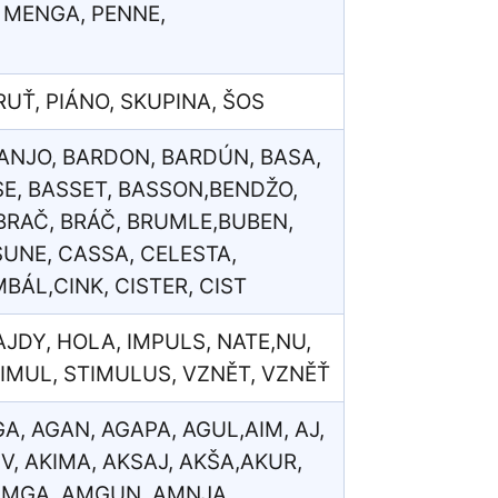
, MENGA, PENNE,
ERUŤ, PIÁNO, SKUPINA, ŠOS
BANJO, BARDON, BARDÚN, BASA,
SE, BASSET, BASSON,BENDŽO,
 BRAČ, BRÁČ, BRUMLE,BUBEN,
SUNE, CASSA, CELESTA,
BÁL,CINK, CISTER, CIST
HAJDY, HOLA, IMPULS, NATE,NU,
IMUL, STIMULUS, VZNĚT, VZNĚŤ
A, AGAN, AGAPA, AGUL,AIM, AJ,
 V, AKIMA, AKSAJ, AKŠA,AKUR,
,AMGA, AMGUN, AMNJA,