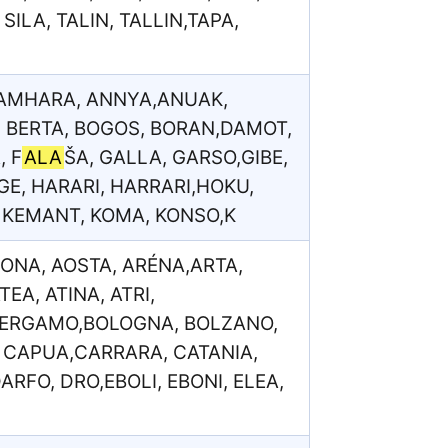
ILA, TALIN, TALLIN,TAPA,
 AMHARA, ANNYA,ANUAK,
, BERTA, BOGOS, BORAN,DAMOT,
, F
ALA
ŠA, GALLA, GARSO,GIBE,
E, HARARI, HARRARI,HOKU,
, KEMANT, KOMA, KONSO,K
CONA, AOSTA, ARÉNA,ARTA,
EA, ATINA, ATRI,
 BERGAMO,BOLOGNA, BOLZANO,
, CAPUA,CARRARA, CATANIA,
FO, DRO,EBOLI, EBONI, ELEA,