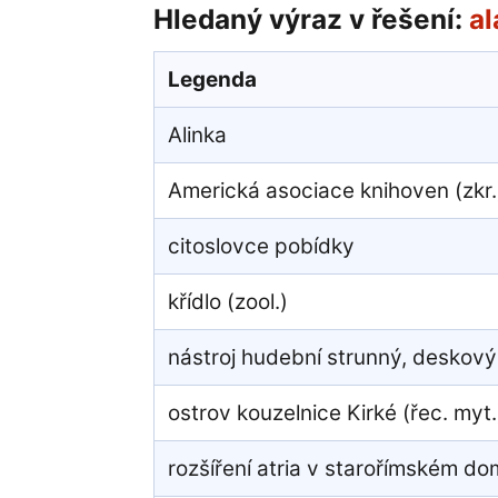
Hledaný výraz v řešení:
al
Legenda
Alinka
Americká asociace knihoven (zkr.
citoslovce pobídky
křídlo (zool.)
nástroj hudební strunný, deskový
ostrov kouzelnice Kirké (řec. myt.
rozšíření atria v starořímském d