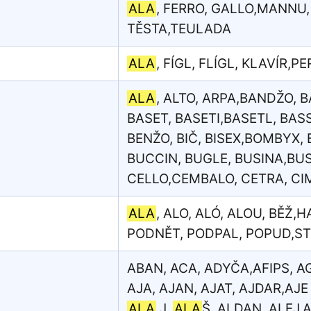
ALA
, FERRO, GALLO,MANNU
TĚSTA,TEULADA
ALA
, FÍGL, FLÍGL, KLAVÍR,P
ALA
, ALTO, ARPA,BANDŽO, 
BASET, BASETI,BASETL, BAS
BENŽO, BIČ, BISEX,BOMBYX,
BUCCIN, BUGLE, BUSINA,BU
CELLO,CEMBALO, CETRA, CIM
ALA
, ALO, ALÓ, ALOU, BĚŽ,
PODNĚT, PODPAL, POPUD,ST
ABAN, ACA, ADYČA,AFIPS, AG
AJA, AJAN, AJAT, AJDAR,AJE
ALA
J,
ALA
Š, ALDAN, ALEJ