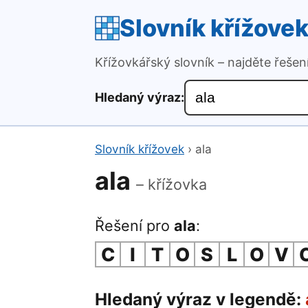
Slovník křížove
Křížovkářský slovník – najděte řeše
Hledaný výraz:
Slovník křížovek
›
ala
ala
– křížovka
Řešení pro
ala
:
C
I
T
O
S
L
O
V
Hledaný výraz v legendě: