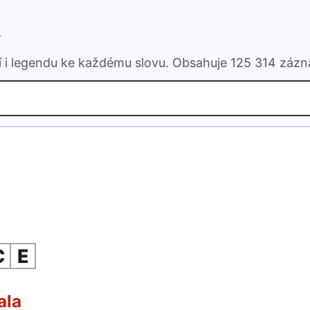
k
ní i legendu ke každému slovu. Obsahuje 125 314 záz
C
E
ala