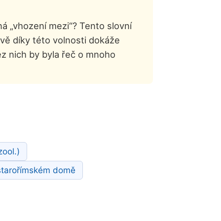
ená „vhození mezi“? Tento slovní
ávě díky této volnosti dokáže
ez nich by byla řeč o mnoho
zool.)
v starořímském domě