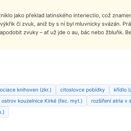
vzniklo jako překlad latinského interiectio, což znam
výkřik či zvuk, aniž by s ní byl mluvnicky svázán. Pr
apodobit zvuky – ať už jde o au, bác nebo žbluňk. B
ciace knihoven (zkr.)
citoslovce pobídky
křídlo (
ostrov kouzelnice Kirké (řec. myt.)
rozšíření atria 
.)