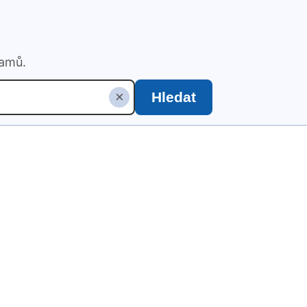
namů.
×
Hledat