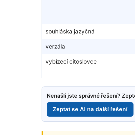
souhláska jazyčná
verzála
vybízecí citoslovce
Nenašli jste správné řešení? Zepte
Zeptat se AI na další řešení