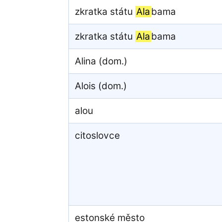
zkratka státu
Ala
bama
zkratka státu
Ala
bama
Alina (dom.)
Alois (dom.)
alou
citoslovce
estonské město