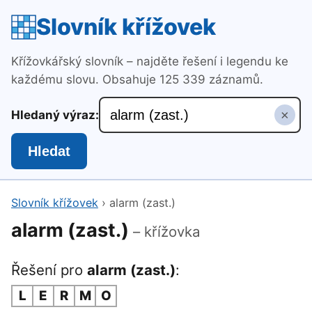
Slovník křížovek
Křížovkářský slovník – najděte řešení i legendu ke
každému slovu. Obsahuje 125 339 záznamů.
×
Hledaný výraz:
Hledat
Slovník křížovek
›
alarm (zast.)
alarm (zast.)
– křížovka
Řešení pro
alarm (zast.)
:
L
E
R
M
O