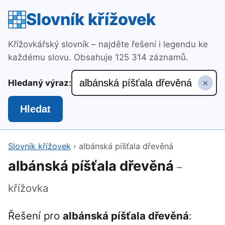
Slovník křížovek
Křížovkářský slovník – najděte řešení i legendu ke
každému slovu. Obsahuje 125 314 záznamů.
×
Hledaný výraz:
Hledat
Slovník křížovek
›
albánská píšťala dřevěná
albánská píšťala dřevěná
–
křížovka
Řešení pro
albánská píšťala dřevěná
: