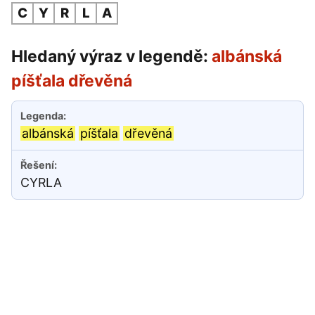
C
Y
R
L
A
Hledaný výraz v legendě:
albánská
píšťala dřevěná
albánská
píšťala
dřevěná
CYRLA