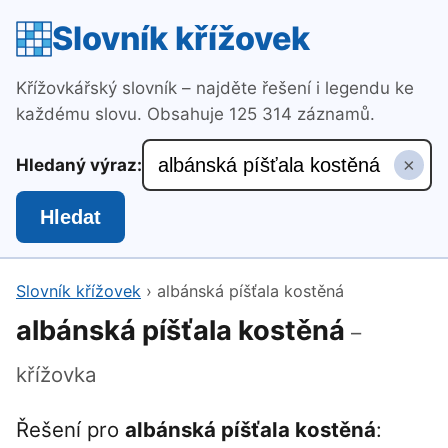
Slovník křížovek
Křížovkářský slovník – najděte řešení i legendu ke
každému slovu. Obsahuje 125 314 záznamů.
×
Hledaný výraz:
Hledat
Slovník křížovek
›
albánská píšťala kostěná
albánská píšťala kostěná
–
křížovka
Řešení pro
albánská píšťala kostěná
: