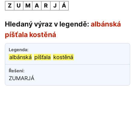
Z
U
M
A
R
J
Á
Hledaný výraz v legendě:
albánská
píšťala kostěná
albánská
píšťala
kostěná
ZUMARJÁ