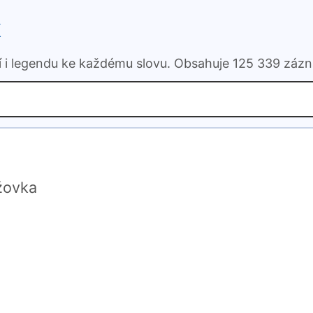
k
ní i legendu ke každému slovu. Obsahuje 125 339 záz
ížovka