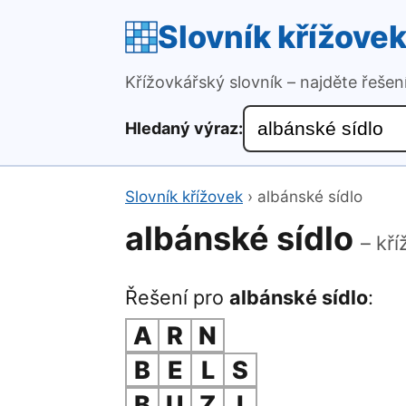
Slovník křížove
Křížovkářský slovník – najděte řeše
Hledaný výraz:
Slovník křížovek
›
albánské sídlo
albánské sídlo
– kř
Řešení pro
albánské sídlo
:
A
R
N
B
E
L
S
B
U
Z
I