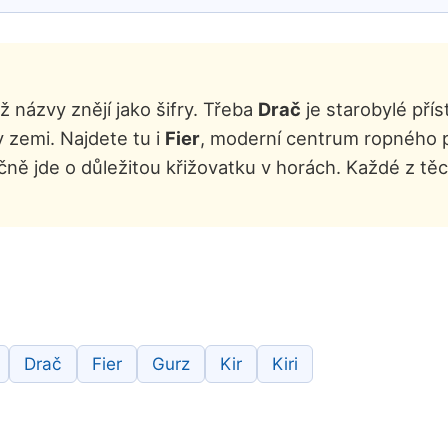
ž názvy znějí jako šifry. Třeba
Drač
je starobylé přís
v zemi. Najdete tu i
Fier
, moderní centrum ropného 
ě jde o důležitou křižovatku v horách. Každé z těch
Drač
Fier
Gurz
Kir
Kiri