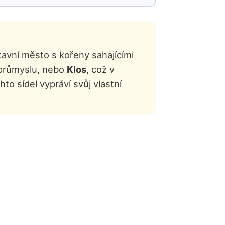
tavní město s kořeny sahajícími
průmyslu, nebo
Klos
, což v
to sídel vypráví svůj vlastní