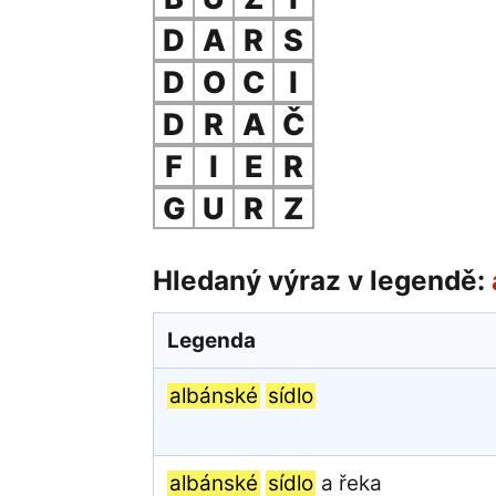
D
A
R
S
D
O
C
I
D
R
A
Č
F
I
E
R
G
U
R
Z
Hledaný výraz v legendě:
Legenda
albánské
sídlo
albánské
sídlo
a řeka