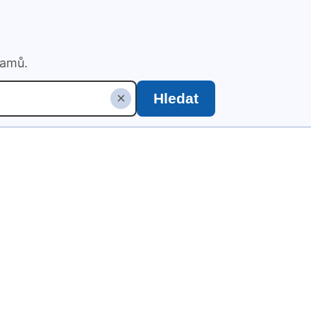
namů.
×
Hledat