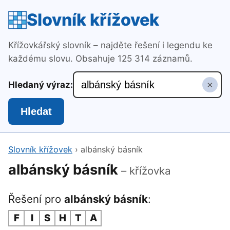
Slovník křížovek
Křížovkářský slovník – najděte řešení i legendu ke
každému slovu. Obsahuje 125 314 záznamů.
×
Hledaný výraz:
Hledat
Slovník křížovek
›
albánský básník
albánský básník
– křížovka
Řešení pro
albánský básník
:
F
I
S
H
T
A