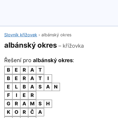
Slovník křížovek
›
albánský okres
albánský okres
– křížovka
Řešení pro
albánský okres
:
B
E
R
A
T
B
E
R
A
T
I
E
L
B
A
S
A
N
F
I
E
R
G
R
A
M
S
H
K
O
R
Č
A