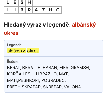
L
E
S
H
L
I
B
R
A
Z
H
O
Hledaný výraz v legendě:
albánský
okres
albánský
okres
BERAT, BERATI,ELBASAN, FIER, GRAMSH,
KORČA,LESH, LIBRAZHO, MAT,
MATI,PESHKOPI, POGRADEC,
RRETH,SKRAPAR, SKREPAR, VALONA