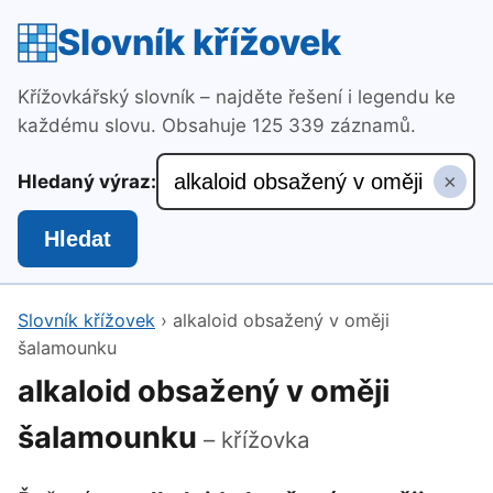
Slovník křížovek
Křížovkářský slovník – najděte řešení i legendu ke
každému slovu. Obsahuje 125 339 záznamů.
×
Hledaný výraz:
Hledat
Slovník křížovek
›
alkaloid obsažený v oměji
šalamounku
alkaloid obsažený v oměji
šalamounku
– křížovka