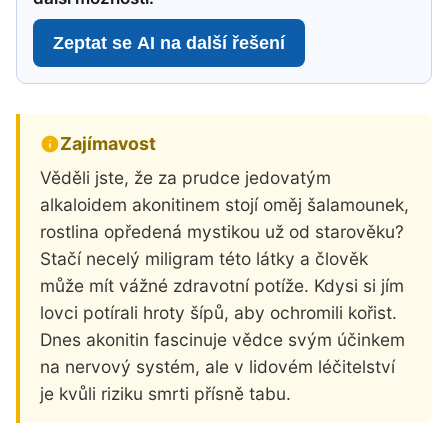
Zeptat se AI na další řešení
Zajímavost
Věděli jste, že za prudce jedovatým
alkaloidem akonitinem stojí oměj šalamounek,
rostlina opředená mystikou už od starověku?
Stačí necelý miligram této látky a člověk
může mít vážné zdravotní potíže. Kdysi si jím
lovci potírali hroty šípů, aby ochromili kořist.
Dnes akonitin fascinuje vědce svým účinkem
na nervový systém, ale v lidovém léčitelství
je kvůli riziku smrti přísně tabu.