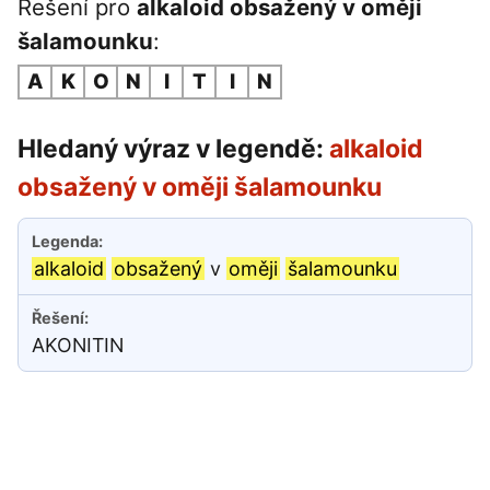
Řešení pro
alkaloid obsažený v oměji
šalamounku
:
A
K
O
N
I
T
I
N
Hledaný výraz v legendě:
alkaloid
obsažený v oměji šalamounku
alkaloid
obsažený
v
oměji
šalamounku
AKONITIN