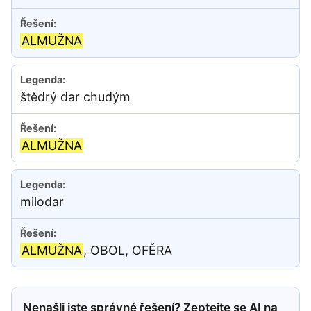
ALMUŽNA
štědrý dar chudým
ALMUŽNA
milodar
ALMUŽNA
, OBOL, OFĚRA
Nenašli jste správné řešení? Zeptejte se AI na