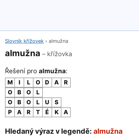
Slovník křížovek
›
almužna
almužna
– křížovka
Řešení pro
almužna
:
M
I
L
O
D
A
R
O
B
O
L
O
B
O
L
U
S
P
A
R
T
É
K
A
Hledaný výraz v legendě:
almužna