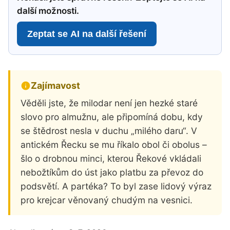
další možnosti.
Zeptat se AI na další řešení
Zajímavost
Věděli jste, že milodar není jen hezké staré
slovo pro almužnu, ale připomíná dobu, kdy
se štědrost nesla v duchu „milého daru“. V
antickém Řecku se mu říkalo obol či obolus –
šlo o drobnou minci, kterou Řekové vkládali
nebožtíkům do úst jako platbu za převoz do
podsvětí. A partéka? To byl zase lidový výraz
pro krejcar věnovaný chudým na vesnici.