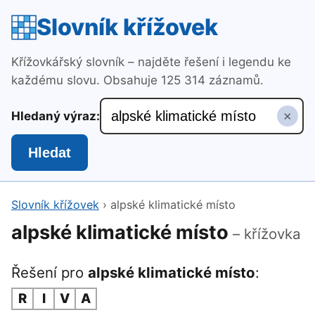
Slovník křížovek
Křížovkářský slovník – najděte řešení i legendu ke
každému slovu. Obsahuje 125 314 záznamů.
×
Hledaný výraz:
Hledat
Slovník křížovek
›
alpské klimatické místo
alpské klimatické místo
– křížovka
Řešení pro
alpské klimatické místo
:
R
I
V
A