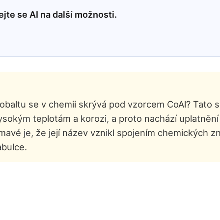
jte se AI na další možnosti.
kobaltu se v chemii skrývá pod vzorcem CoAl? Tato sl
sokým teplotám a korozi, a proto nachází uplatnění
avé je, že její název vznikl spojením chemických zna
abulce.