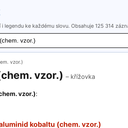
k
ní i legendu ke každému slovu. Obsahuje 125 314 záz
em. vzor.)
(chem. vzor.)
– křížovka
chem. vzor.)
:
aluminid kobaltu (chem. vzor.)