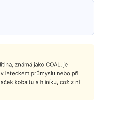
itina, známá jako COAL, je
 v leteckém průmyslu nebo při
ček kobaltu a hliníku, což z ní