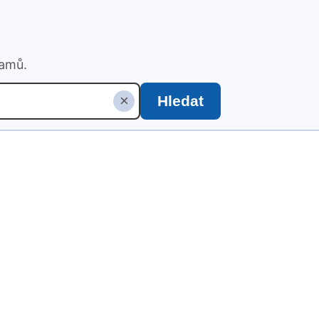
namů.
×
Hledat