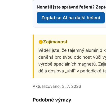
Nenašli jste správné řešení? Zepte
Zeptat se AI na další řešení
Zajímavost
Věděli jste, že tajemný aluminid 
ceněná pro svou odolnost vůči vy
výrobě speciálních magnetů. Zajím
dělá doslova „uhlí“ v periodické t
Aktualizováno:
3. 7. 2026
Podobné výrazy