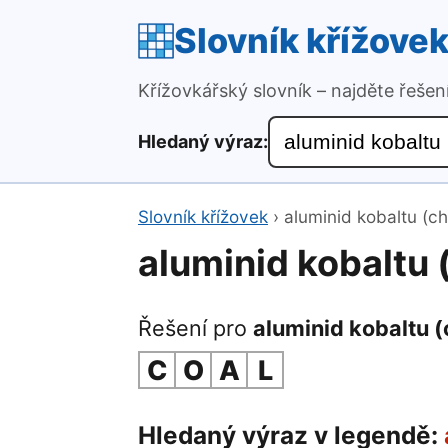
Slovník křížove
Křížovkářský slovník – najděte řeše
Hledaný výraz:
Slovník křížovek
›
aluminid kobaltu (ch
aluminid kobaltu 
Řešení pro
aluminid kobaltu (
C
O
A
L
Hledaný výraz v legendě: