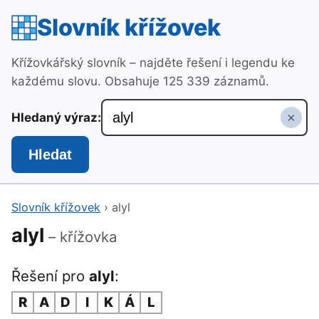
Slovník křížovek
Křížovkářský slovník – najděte řešení i legendu ke
každému slovu. Obsahuje 125 339 záznamů.
×
Hledaný výraz:
Hledat
Slovník křížovek
›
alyl
alyl
– křížovka
Řešení pro
alyl
:
R
A
D
I
K
Á
L