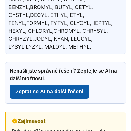
BENZYL,BROMYL, BUTYL, CETYL,
CYSTYL,DECYL, ETHYL, ETYL,
FENYL,FORMYL, FYTYL, GLYCYL,HEPTYL,
HEXYL, CHLORYL,CHROMYL, CHRYSYL,
CHRYZYL,JODYL, KYAN, LEUCYL,
LYSYL,LYZYL, MALOYL, METHYL,
Nenašli jste správné řešení? Zeptejte se AI na
další možnosti.
Zeptat se AI na další řešení
Zajímavost
Pokud v křížovce narazíte na výraz „alyl“,