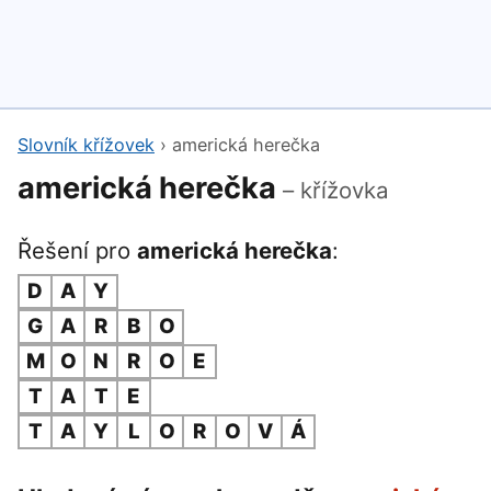
Slovník křížovek
›
americká herečka
americká herečka
– křížovka
Řešení pro
americká herečka
:
D
A
Y
G
A
R
B
O
M
O
N
R
O
E
T
A
T
E
T
A
Y
L
O
R
O
V
Á