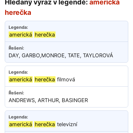
Hledaný výraz v legendě:
americká
herečka
americká
herečka
DAY, GARBO,MONROE, TATE, TAYLOROVÁ
americká
herečka
filmová
ANDREWS, ARTHUR, BASINGER
americká
herečka
televizní