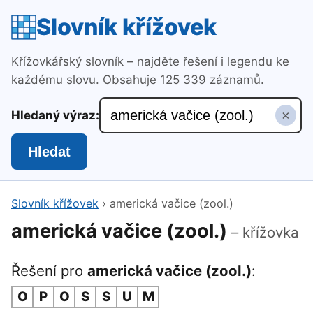
Slovník křížovek
Křížovkářský slovník – najděte řešení i legendu ke
každému slovu. Obsahuje 125 339 záznamů.
×
Hledaný výraz:
Hledat
Slovník křížovek
›
americká vačice (zool.)
americká vačice (zool.)
– křížovka
Řešení pro
americká vačice (zool.)
:
O
P
O
S
S
U
M