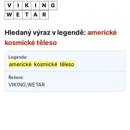
V
I
K
I
N
G
W
E
T
A
R
Hledaný výraz v legendě:
americké
kosmické těleso
americké
kosmické
těleso
VIKING,WETAR