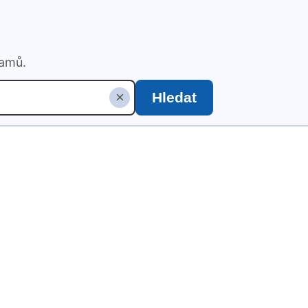
namů.
×
Hledat