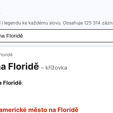
k
ní i legendu ke každému slovu. Obsahuje 125 314 záz
loridě
a Floridě
– křížovka
 Floridě
:
americké město na Floridě