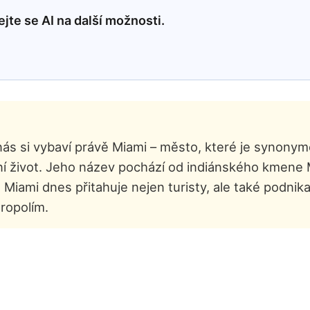
jte se AI na další možnosti.
 nás si vybaví právě Miami – město, které je synony
ční život. Jeho název pochází od indiánského kmene 
ami dnes přitahuje nejen turisty, ale také podnikat
ropolím.