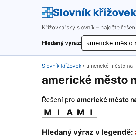
Slovník křížove
Křížovkářský slovník – najděte řeše
Hledaný výraz:
Slovník křížovek
›
americké město na F
americké město n
Řešení pro
americké město na
M
I
A
M
I
Hledaný výraz v legendě: