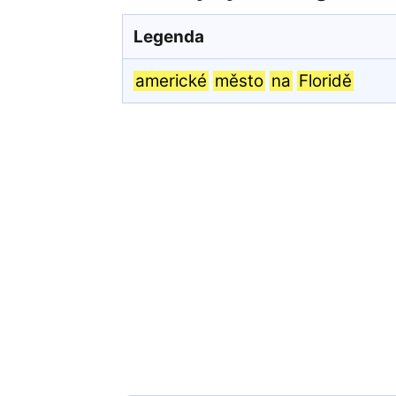
Legenda
americké
město
na
Floridě