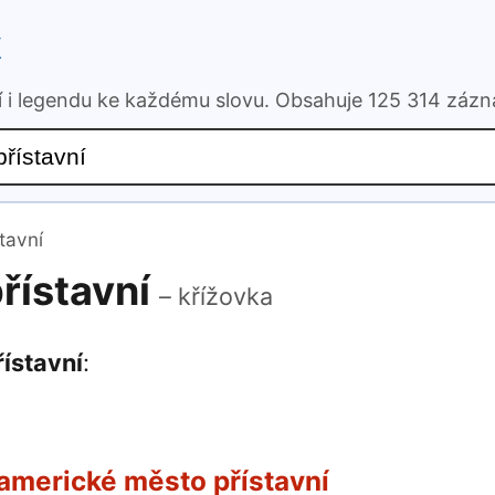
k
ní i legendu ke každému slovu. Obsahuje 125 314 záz
tavní
řístavní
– křížovka
ístavní
:
americké město přístavní