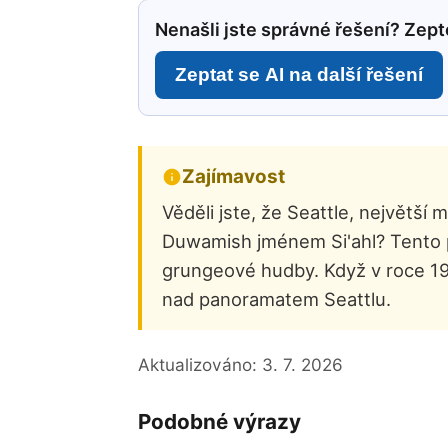
Nenašli jste správné řešení? Zepte
Zeptat se AI na další řešení
Zajímavost
Věděli jste, že Seattle, největ
Duwamish jménem Si'ahl? Tento p
grungeové hudby. Když v roce 196
nad panoramatem Seattlu.
Aktualizováno:
3. 7. 2026
Podobné výrazy