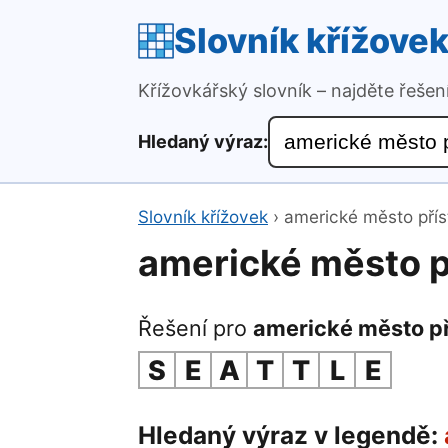
Slovník křížove
Křížovkářský slovník – najděte řeše
Hledaný výraz:
Slovník křížovek
›
americké město přís
americké město p
Řešení pro
americké město př
S
E
A
T
T
L
E
Hledaný výraz v legendě: