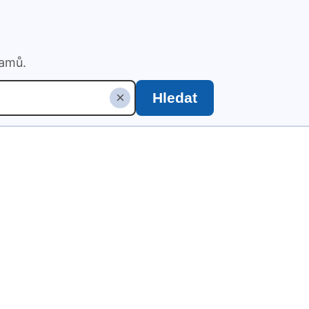
namů.
×
Hledat