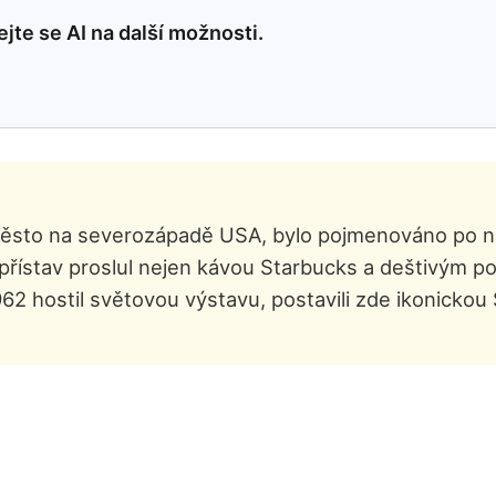
jte se AI na další možnosti.
ší město na severozápadě USA, bylo pojmenováno po
řístav proslul nejen kávou Starbucks a deštivým poč
2 hostil světovou výstavu, postavili zde ikonickou