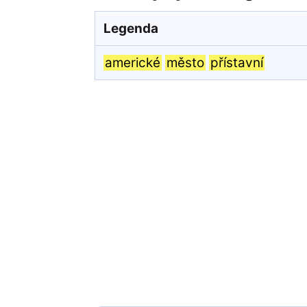
Legenda
americké
město
přístavní