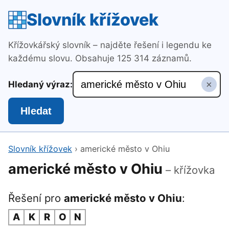
Slovník křížovek
Křížovkářský slovník – najděte řešení i legendu ke
každému slovu. Obsahuje 125 314 záznamů.
×
Hledaný výraz:
Hledat
Slovník křížovek
›
americké město v Ohiu
americké město v Ohiu
– křížovka
Řešení pro
americké město v Ohiu
:
A
K
R
O
N