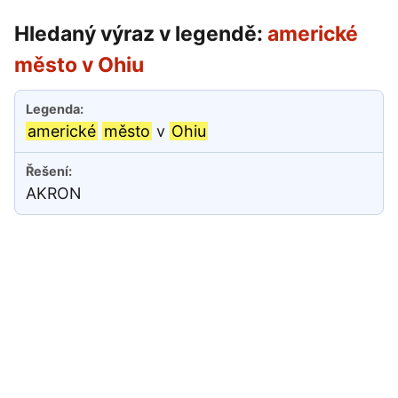
Hledaný výraz v legendě:
americké
město v Ohiu
americké
město
v
Ohiu
AKRON