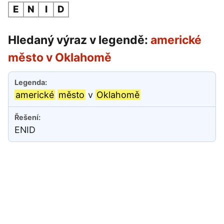
E
N
I
D
Hledaný výraz v legendě:
americké
město v Oklahomě
americké
město
v
Oklahomě
ENID