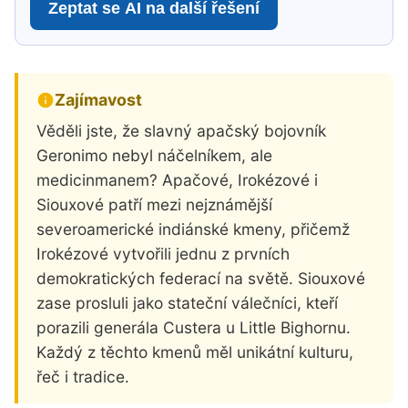
Zeptat se AI na další řešení
Zajímavost
Věděli jste, že slavný apačský bojovník
Geronimo nebyl náčelníkem, ale
medicinmanem? Apačové, Irokézové i
Siouxové patří mezi nejznámější
severoamerické indiánské kmeny, přičemž
Irokézové vytvořili jednu z prvních
demokratických federací na světě. Siouxové
zase prosluli jako stateční válečníci, kteří
porazili generála Custera u Little Bighornu.
Každý z těchto kmenů měl unikátní kulturu,
řeč i tradice.