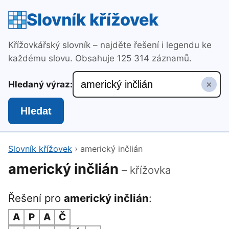
Slovník křížovek
Křížovkářský slovník – najděte řešení i legendu ke
každému slovu. Obsahuje 125 314 záznamů.
×
Hledaný výraz:
Hledat
Slovník křížovek
›
americký inčlián
americký inčlián
– křížovka
Řešení pro
americký inčlián
:
A
P
A
Č