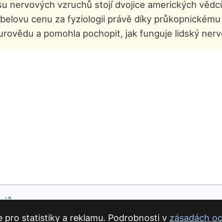
osu nervových vzruchů stojí dvojice amerických věd
obelovu cenu za fyziologii právě díky průkopnickém
eurovědu a pomohla pochopit, jak funguje lidský ner
ajů
pro statistiky a reklamu. Podrobnosti v
zásadách oc
adek Szurman