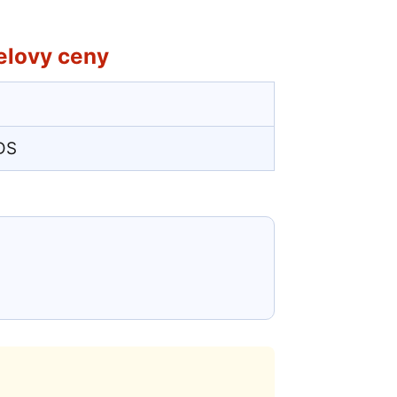
belovy ceny
DS