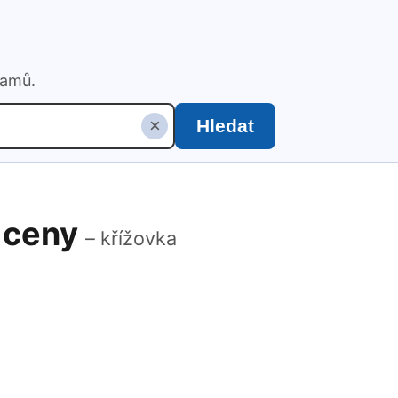
namů.
×
Hledat
y ceny
– křížovka