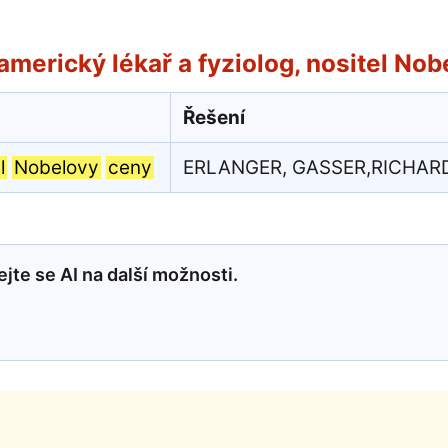
americký lékař a fyziolog, nositel No
Řešení
l
Nobelovy
ceny
ERLANGER, GASSER,RICHAR
jte se AI na další možnosti.