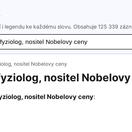
k
ní i legendu ke každému slovu. Obsahuje 125 339 záz
iolog, nositel Nobelovy ceny
fyziolog, nositel Nobelov
yziolog, nositel Nobelovy ceny
: