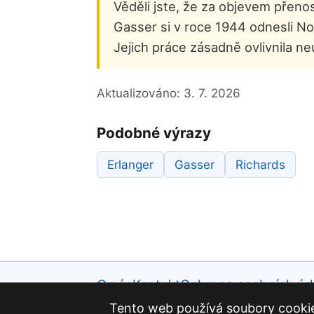
Věděli jste, že za objevem přen
Gasser si v roce 1944 odnesli N
Jejich práce zásadně ovlivnila n
Aktualizováno:
3. 7. 2026
Podobné výrazy
Erlanger
Gasser
Richards
O nás
Kontakt
Ochrana osobních úd
Tento web používá soubory cookie 
Slovník křížovek · osobní projekt · R