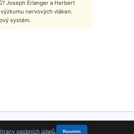
ců? Joseph Erlanger a Herbert
u výzkumu nervových vláken.
vový systém.
hrany osobních údajů
.
Rozumím