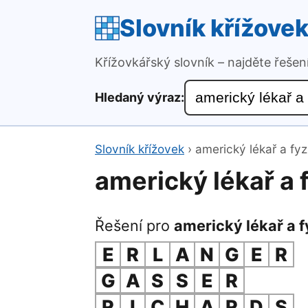
Slovník křížove
Křížovkářský slovník – najděte řeše
Hledaný výraz:
Slovník křížovek
›
americký lékař a fyz
americký lékař a 
Řešení pro
americký lékař a f
E
R
L
A
N
G
E
R
G
A
S
S
E
R
R
I
C
H
A
R
D
S