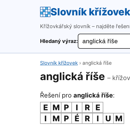
Slovník křížove
Křížovkářský slovník – najděte řeše
Hledaný výraz:
Slovník křížovek
›
anglická říše
anglická říše
– křížo
Řešení pro
anglická říše
:
E
M
P
I
R
E
I
M
P
É
R
I
U
M