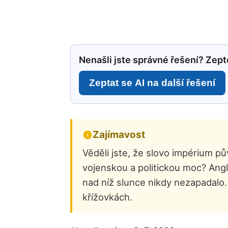
Nenašli jste správné řešení? Zepte
Zeptat se AI na další řešení
Zajímavost
Věděli jste, že slovo impérium p
vojenskou a politickou moc? Anglic
nad níž slunce nikdy nezapadalo. 
křížovkách.