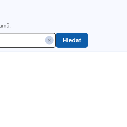
namů.
×
Hledat