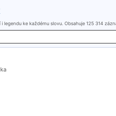
k
ní i legendu ke každému slovu. Obsahuje 125 314 záz
vka