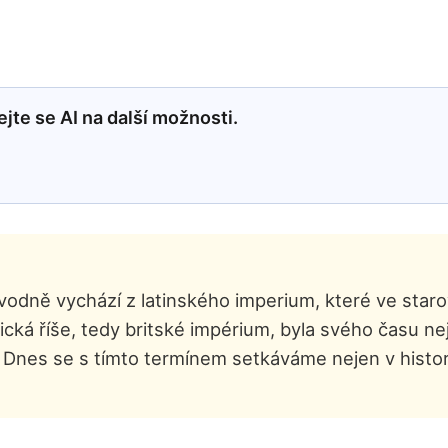
jte se AI na další možnosti.
ůvodně vychází z latinského imperium, které ve sta
ká říše, tedy britské impérium, byla svého času nejro
Dnes se s tímto termínem setkáváme nejen v historii,