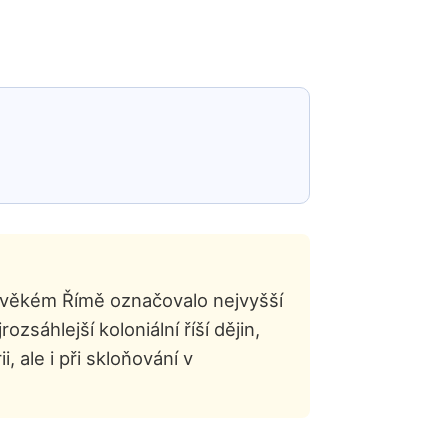
rověkém Římě označovalo nejvyšší
zsáhlejší koloniální říší dějin,
 ale i při skloňování v