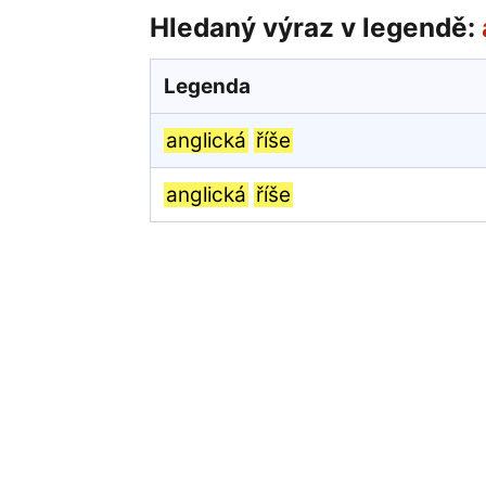
Hledaný výraz v legendě:
Legenda
anglická
říše
anglická
říše